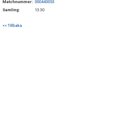
Matchnummer:
000440053
KONTAKT
Samling:
13:30
TABELL OCH RESULTAT P17 DIV 1
<< Tillbaka
TABELL OCH RESULTAT P19 DIV 1