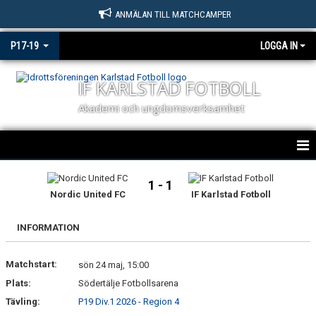
ANMÄLAN TILL MATCHCAMPER
P17-19
LOGGA IN
IF KARLSTAD FOTBOLL
Akademi och ungdomsverksamhet
IF KARLSTAD FOTBOLL P17 / P19
1 - 1
Nordic United FC
IF Karlstad Fotboll
NYHETER
INFORMATION
KALENDER
Matchstart:
MATCHER P17 & P19
sön 24 maj, 15:00
Plats:
Södertälje Fotbollsarena
TRUPPEN
Tävling:
P19 Div.1 2026 - Region 4