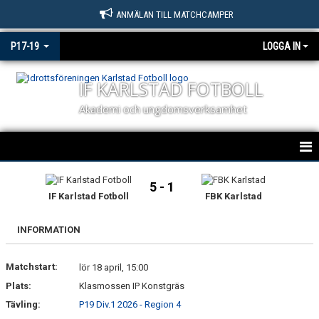
ANMÄLAN TILL MATCHCAMPER
P17-19
LOGGA IN
IF KARLSTAD FOTBOLL
Akademi och ungdomsverksamhet
IF KARLSTAD FOTBOLL P17 / P19
5 - 1
IF Karlstad Fotboll
FBK Karlstad
NYHETER
INFORMATION
KALENDER
Matchstart:
MATCHER P17 & P19
lör 18 april, 15:00
Plats:
Klasmossen IP Konstgräs
TRUPPEN
Tävling:
P19 Div.1 2026 - Region 4