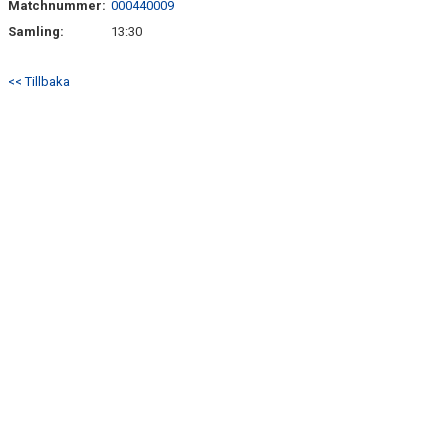
Matchnummer:
000440009
KONTAKT
Samling:
13:30
TABELL OCH RESULTAT P17 DIV 1
<< Tillbaka
TABELL OCH RESULTAT P19 DIV 1