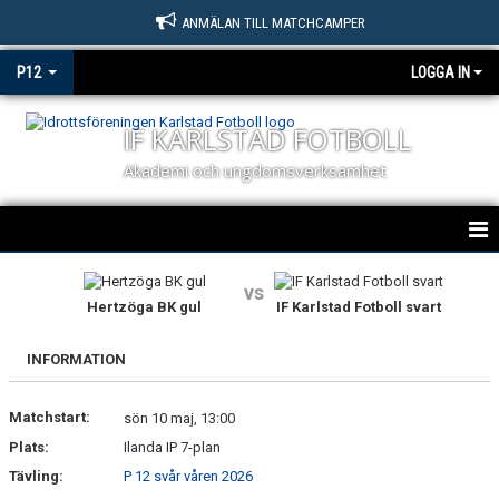
ANMÄLAN TILL MATCHCAMPER
P12
LOGGA IN
IF KARLSTAD FOTBOLL
Akademi och ungdomsverksamhet
HEM
vs
Hertzöga BK gul
IF Karlstad Fotboll svart
NYHETER
INFORMATION
KALENDER
Matchstart:
MATCHER
sön 10 maj, 13:00
Plats:
Ilanda IP 7-plan
TRUPPEN
Tävling:
P 12 svår våren 2026