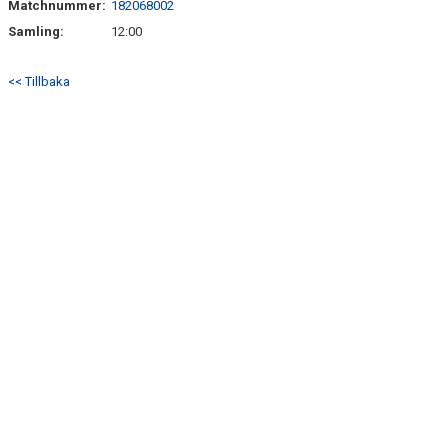
Matchnummer:
182068002
BILDGALLERI
Samling:
12:00
DOKUMENT
<< Tillbaka
KONTAKT