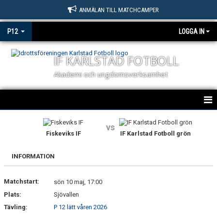
ANMÄLAN TILL MATCHCAMPER
P12
LOGGA IN
IF KARLSTAD FOTBOLL
Akademi och ungdomsverksamhet
HEM
vs
Fiskeviks IF
IF Karlstad Fotboll grön
NYHETER
INFORMATION
KALENDER
Matchstart:
MATCHER
sön 10 maj, 17:00
Plats:
Sjövallen
TRUPPEN
Tävling:
P 12 lätt våren 2026