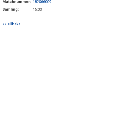
Matchnummer:
182066009
BILDGALLERI
Samling:
16:00
DOKUMENT
<< Tillbaka
KONTAKT