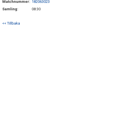
Matchnummer:
182063023
BILDGALLERI
Samling:
08:30
DOKUMENT
<< Tillbaka
KONTAKT