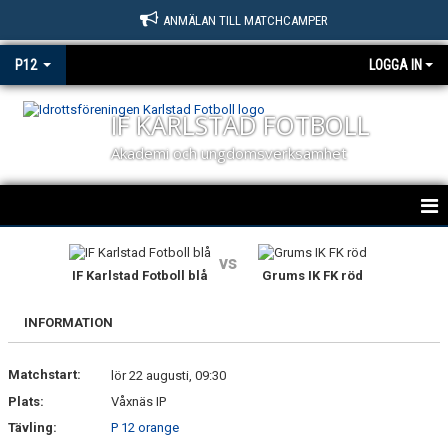
ANMÄLAN TILL MATCHCAMPER
P12
LOGGA IN
IF KARLSTAD FOTBOLL
Akademi och ungdomsverksamhet
HEM
vs
IF Karlstad Fotboll blå
Grums IK FK röd
NYHETER
INFORMATION
KALENDER
Matchstart:
MATCHER
lör 22 augusti, 09:30
Plats:
Våxnäs IP
TRUPPEN
Tävling:
P 12 orange