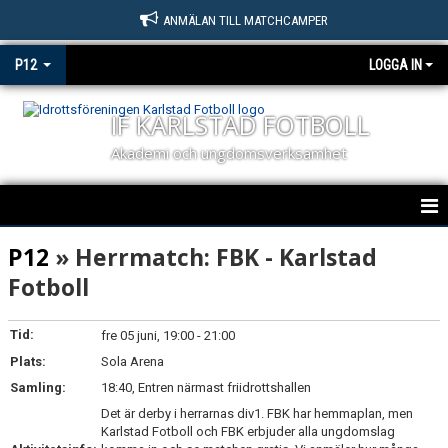
ANMÄLAN TILL MATCHCAMPER
P12
LOGGA IN
IF KARLSTAD FOTBOLL
Akademi och ungdomsverksamhet
HEM
P12
» Herrmatch: FBK - Karlstad
Fotboll
NYHETER
KALENDER
Tid:
fre 05 juni, 19:00 - 21:00
Plats:
Sola Arena
MATCHER
Samling:
18:40, Entren närmast friidrottshallen
Det är derby i herrarnas div1. FBK har hemmaplan, men
TRUPPEN
Karlstad Fotboll och FBK erbjuder alla ungdomslag