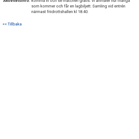
Aktivitetsinfo:
komma in och se matchen gratis. Vi anmäler hur många
BILDGALLERI
som kommer och får en lagbiljett. Samling vid entrén
närmast friidrottshallen kl 18.40.
DOKUMENT
<< Tillbaka
KONTAKT