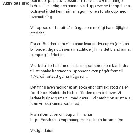
och resor på plats. Dessutom tror vi att övernattningen
Aktivitetsinfo:
bidrar till en rolig och minnesvärd upplevelse för spelarna,
och avståndet hemifrån är lagom för en första cup med
övernattning.
Vi hoppas därför att så många som möjligt har möjlighet
att delta.
För er föräldrar som vill stanna kvar under cupen (det kan
bli både tidiga och sena matchtider) finns det bland annat
camping i närheten.
Vi arbetar fortsatt med att få in sponsorer som kan bidra
till att sänka kostnaden. Sponsorjakten pågår fram till
17/5, så fortsätt gärna fråga runt.
Det finns även möjlighet att söka ekonomiskt stöd via en
fond inom Karlstads fotboll för den som behöver. Vi
ledare hjälper gärna till med detta – vår ambition är att alla
som vill ska kunna vara med.
Mer information om cupen finns här:
https://arvikacup.cupmanager.net/allman-information
Viktiga datum: