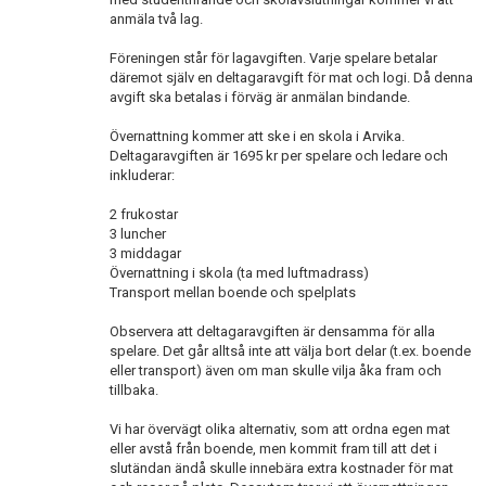
BILDGALLERI
anmäla två lag.
Föreningen står för lagavgiften. Varje spelare betalar
DOKUMENT
däremot själv en deltagaravgift för mat och logi. Då denna
avgift ska betalas i förväg är anmälan bindande.
KONTAKT
Övernattning kommer att ske i en skola i Arvika.
Deltagaravgiften är 1695 kr per spelare och ledare och
inkluderar:
2 frukostar
3 luncher
3 middagar
Övernattning i skola (ta med luftmadrass)
Transport mellan boende och spelplats
Observera att deltagaravgiften är densamma för alla
spelare. Det går alltså inte att välja bort delar (t.ex. boende
eller transport) även om man skulle vilja åka fram och
tillbaka.
Vi har övervägt olika alternativ, som att ordna egen mat
eller avstå från boende, men kommit fram till att det i
slutändan ändå skulle innebära extra kostnader för mat