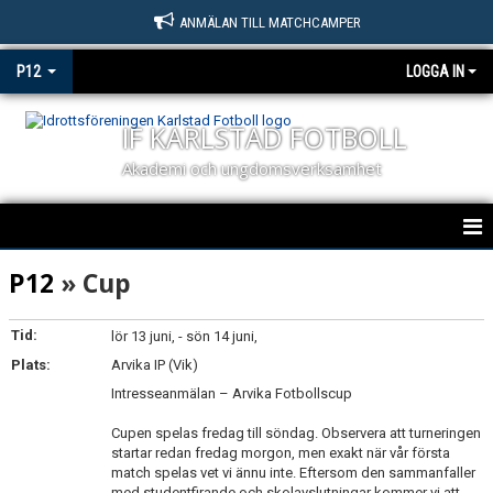
ANMÄLAN TILL MATCHCAMPER
P12
LOGGA IN
IF KARLSTAD FOTBOLL
Akademi och ungdomsverksamhet
HEM
P12
» Cup
NYHETER
Tid:
lör 13 juni, - sön 14 juni,
Plats:
KALENDER
Arvika IP (Vik)
Intresseanmälan – Arvika Fotbollscup
MATCHER
Cupen spelas fredag till söndag. Observera att turneringen
startar redan fredag morgon, men exakt när vår första
TRUPPEN
match spelas vet vi ännu inte. Eftersom den sammanfaller
med studentfirande och skolavslutningar kommer vi att