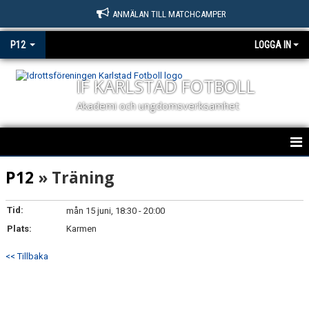
ANMÄLAN TILL MATCHCAMPER
P12
LOGGA IN
IF KARLSTAD FOTBOLL
Akademi och ungdomsverksamhet
HEM
P12
» Träning
NYHETER
Tid:
mån 15 juni, 18:30 - 20:00
Plats:
KALENDER
Karmen
<< Tillbaka
MATCHER
TRUPPEN