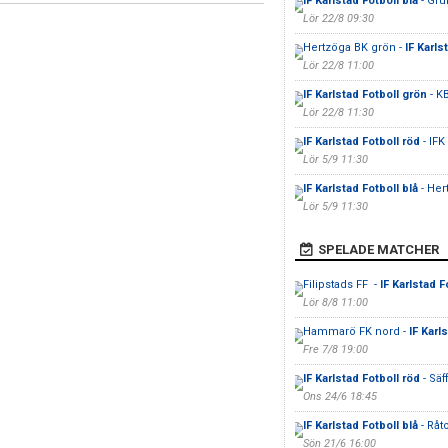
IF Karlstad Fotboll blå
- Gru
Lör 22/8 09:30
Hertzöga BK grön -
IF Karls
Lör 22/8 11:00
IF Karlstad Fotboll grön
- K
Lör 22/8 11:30
IF Karlstad Fotboll röd
- IFK
Lör 5/9 11:30
IF Karlstad Fotboll blå
- Her
Lör 5/9 11:30
SPELADE MATCHER
Filipstads FF -
IF Karlstad F
Lör 8/8 11:00
Hammarö FK nord -
IF Karl
Fre 7/8 19:00
IF Karlstad Fotboll röd
- Säf
Ons 24/6 18:45
IF Karlstad Fotboll blå
- Råt
Sön 21/6 16:00