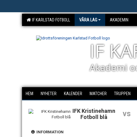
IF KARLSTAD FOTBOLL
VÅRA LAG
AKADEMIN
IF K
Akademi o
HEM
NYHETER
KALENDER
MATCHER
TRUPPEN
IFK Kristinehamn
vs
Fotboll blå
INFORMATION