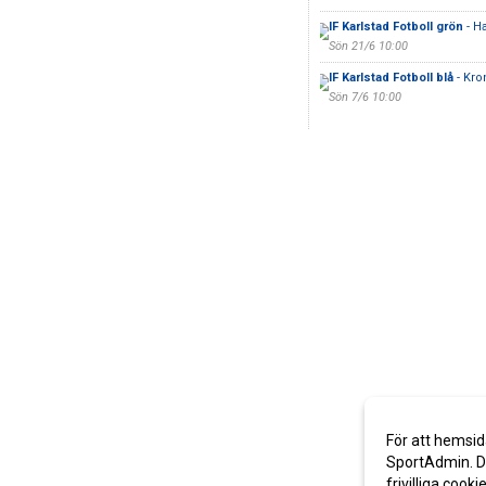
IF Karlstad Fotboll grön
- H
Sön 21/6 10:00
IF Karlstad Fotboll blå
- Kro
Sön 7/6 10:00
För att hemsid
SportAdmin. De
frivilliga cooki