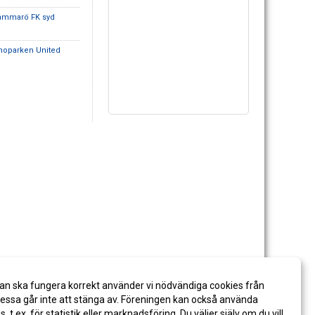
ammarö FK syd
noparken United
an ska fungera korrekt använder vi nödvändiga cookies från
ssa går inte att stänga av. Föreningen kan också använda
es, t.ex. för statistik eller marknadsföring. Du väljer själv om du vill