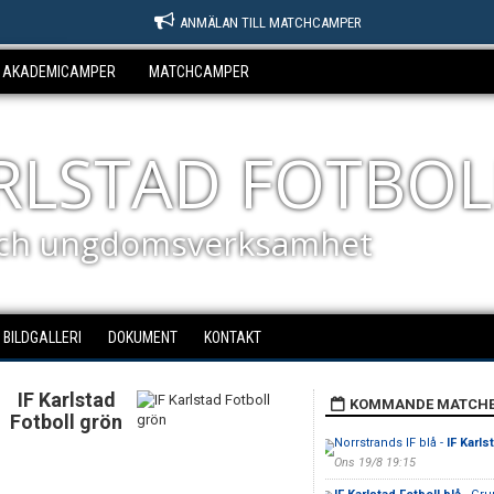
ANMÄLAN TILL MATCHCAMPER
AKADEMICAMPER
MATCHCAMPER
ARLSTAD FOTBOL
ch ungdomsverksamhet
BILDGALLERI
DOKUMENT
KONTAKT
IF Karlstad
KOMMANDE MATCH
Fotboll grön
Norrstrands IF blå -
IF Karls
Ons 19/8 19:15