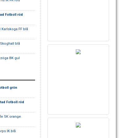
ms IK FK röd
tad Fotboll röd
B Karlskoga FF blå
 Skoghall blå
tzöga BK gul
otboll grön
stad Fotboll röd
fle SK orange
orps IK blå