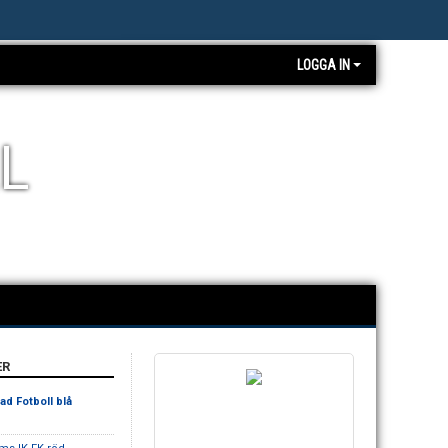
LOGGA IN
L
ER
tad Fotboll blå