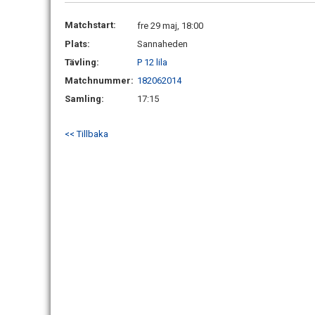
Matchstart:
fre 29 maj, 18:00
Plats:
Sannaheden
Tävling:
P 12 lila
Matchnummer:
182062014
Samling:
17:15
<< Tillbaka