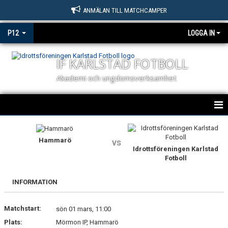
ANMÄLAN TILL MATCHCAMPER
P12
LOGGA IN
IF KARLSTAD FOTBOLL
Akademi och ungdomsverksamhet
HEM
Hammarö
vs
NYHETER
Idrottsföreningen Karlstad
Fotboll
KALENDER
INFORMATION
MATCHER
Matchstart:
sön 01 mars, 11:00
TRUPPEN
Plats:
Mörmon IP, Hammarö