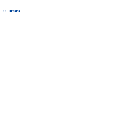
BILDGALLERI
<< Tillbaka
DOKUMENT
KONTAKT