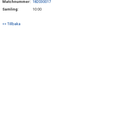
Matchnummer:
182030017
BILDGALLERI
Samling:
10:00
DOKUMENT
<< Tillbaka
KONTAKT