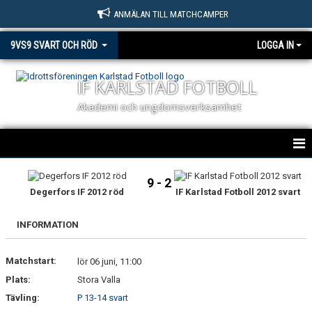
ANMÄLAN TILL MATCHCAMPER
9VS9 SVART OCH RÖD
LOGGA IN
IF KARLSTAD FOTBOLL
Akademi och ungdomsverksamhet
HEM
9 - 2
Degerfors IF 2012 röd
IF Karlstad Fotboll 2012 svart
NYHETER
INFORMATION
KALENDER
Matchstart:
MATCHER
lör 06 juni, 11:00
Plats:
Stora Valla
TRUPPEN
Tävling:
P 13-14 svart