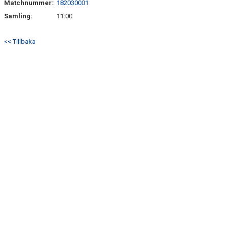
Matchnummer:
182030001
BILDGALLERI
Samling:
11:00
DOKUMENT
<< Tillbaka
KONTAKT