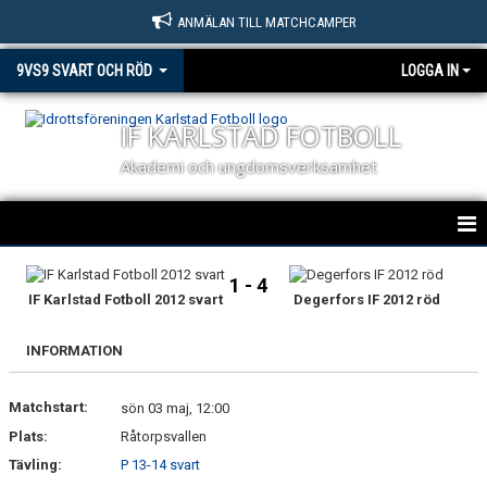
ANMÄLAN TILL MATCHCAMPER
9VS9 SVART OCH RÖD
LOGGA IN
IF KARLSTAD FOTBOLL
Akademi och ungdomsverksamhet
HEM
1 - 4
IF Karlstad Fotboll 2012 svart
Degerfors IF 2012 röd
NYHETER
INFORMATION
KALENDER
Matchstart:
MATCHER
sön 03 maj, 12:00
Plats:
Råtorpsvallen
TRUPPEN
Tävling:
P 13-14 svart