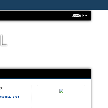
LOGGA IN
L
ER
Fotboll 2012 röd