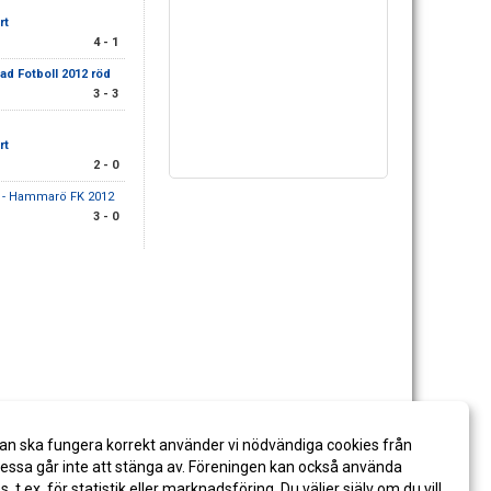
rt
4 - 1
tad Fotboll 2012 röd
3 - 3
rt
2 - 0
- Hammarö FK 2012
3 - 0
an ska fungera korrekt använder vi nödvändiga cookies från
ssa går inte att stänga av. Föreningen kan också använda
es, t.ex. för statistik eller marknadsföring. Du väljer själv om du vill