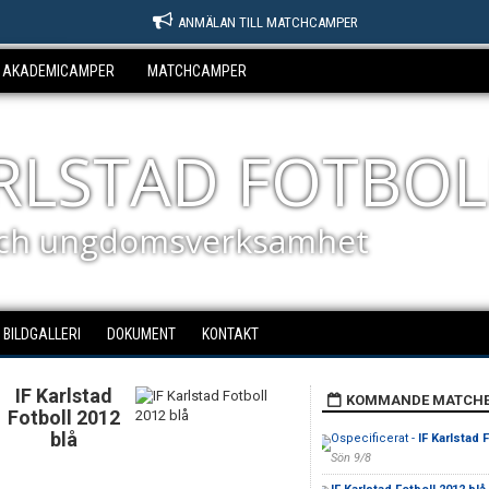
ANMÄLAN TILL MATCHCAMPER
AKADEMICAMPER
MATCHCAMPER
ARLSTAD FOTBOL
ch ungdomsverksamhet
BILDGALLERI
DOKUMENT
KONTAKT
IF Karlstad
KOMMANDE MATCH
Fotboll 2012
blå
Ospecificerat -
IF Karlstad 
Sön 9/8