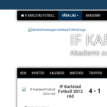
IF KARLSTAD FOTBOLL
VÅRA LAG
AKADEMIN
IF K
Akademi o
HEM
NYHETER
KALENDER
MATCHER
TRUPPEN
IF Karlstad
4 - 1
Fotboll 2012
röd