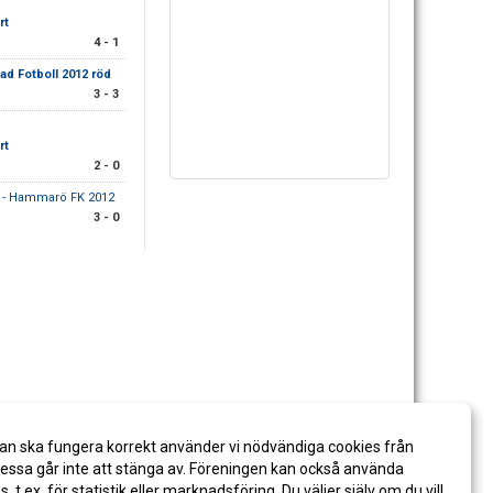
rt
4 - 1
tad Fotboll 2012 röd
3 - 3
rt
2 - 0
- Hammarö FK 2012
3 - 0
an ska fungera korrekt använder vi nödvändiga cookies från
ssa går inte att stänga av. Föreningen kan också använda
es, t.ex. för statistik eller marknadsföring. Du väljer själv om du vill