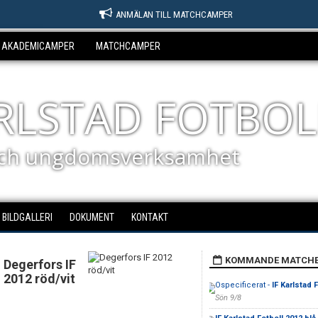
ANMÄLAN TILL MATCHCAMPER
AKADEMICAMPER
MATCHCAMPER
ARLSTAD FOTBOL
ch ungdomsverksamhet
BILDGALLERI
DOKUMENT
KONTAKT
KOMMANDE MATCH
Degerfors IF
2012 röd/vit
Ospecificerat -
IF Karlstad 
Sön 9/8