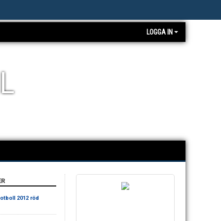
LOGGA IN
L
ER
Fotboll 2012 röd