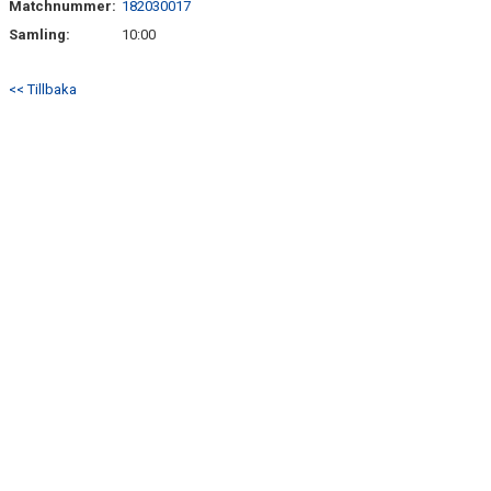
Matchnummer:
182030017
DOKUMENT
Samling:
10:00
MATCHER
<< Tillbaka
HEMSIDA SENIOR
FÖRENINGSKLÄDER