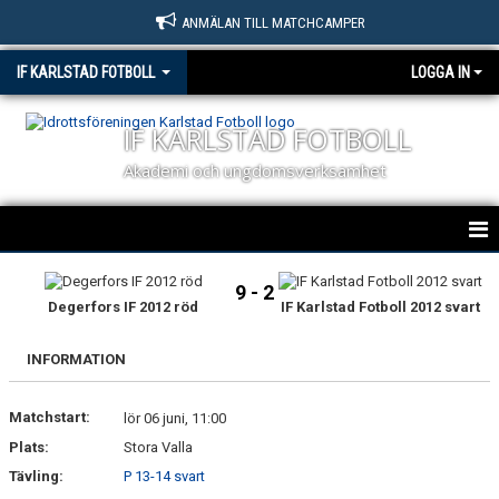
ANMÄLAN TILL MATCHCAMPER
IF KARLSTAD FOTBOLL
LOGGA IN
IF KARLSTAD FOTBOLL
Akademi och ungdomsverksamhet
HEM
9 - 2
Degerfors IF 2012 röd
IF Karlstad Fotboll 2012 svart
NYHETER
INFORMATION
OM KLUBBEN
Matchstart:
KONTAKT
lör 06 juni, 11:00
Plats:
Stora Valla
BILDGALLERI
Tävling:
P 13-14 svart