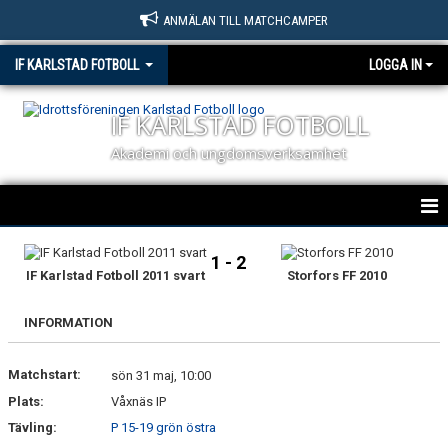
ANMÄLAN TILL MATCHCAMPER
IF KARLSTAD FOTBOLL
LOGGA IN
IF KARLSTAD FOTBOLL
Akademi och ungdomsverksamhet
HEM
1 - 2
IF Karlstad Fotboll 2011 svart
Storfors FF 2010
NYHETER
INFORMATION
OM KLUBBEN
Matchstart:
KONTAKT
sön 31 maj, 10:00
Plats:
Våxnäs IP
BILDGALLERI
Tävling:
P 15-19 grön östra