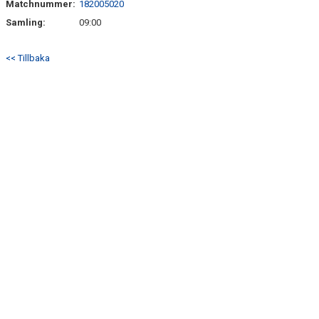
Matchnummer:
182005020
DOKUMENT
Samling:
09:00
MATCHER
<< Tillbaka
HEMSIDA SENIOR
FÖRENINGSKLÄDER