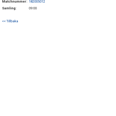
Matchnummer:
182005012
DOKUMENT
Samling:
09:00
MATCHER
<< Tillbaka
HEMSIDA SENIOR
FÖRENINGSKLÄDER