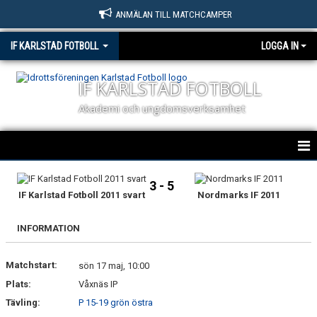
ANMÄLAN TILL MATCHCAMPER
IF KARLSTAD FOTBOLL
LOGGA IN
IF KARLSTAD FOTBOLL
Akademi och ungdomsverksamhet
HEM
3 - 5
IF Karlstad Fotboll 2011 svart
Nordmarks IF 2011
NYHETER
INFORMATION
OM KLUBBEN
Matchstart:
KONTAKT
sön 17 maj, 10:00
Plats:
Våxnäs IP
BILDGALLERI
Tävling:
P 15-19 grön östra