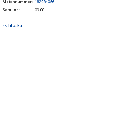
Matchnummer:
182084056
DOKUMENT
Samling:
09:00
MATCHER
<< Tillbaka
HEMSIDA SENIOR
FÖRENINGSKLÄDER