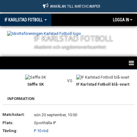
ANMÄLAN TILL MATCHCAMPER
IF KARLSTAD FOTBOLL
LOGGA IN
IF KARLSTAD FOTBOLL
Akademi och ungdomsverksamhet
HEM
vs
Säffle SK
IF Karlstad Fotboll blå-svart
NYHETER
INFORMATION
OM KLUBBEN
Matchstart:
KONTAKT
sön 20 september, 10:00
Plats:
Sporthälla IP
BILDGALLERI
Tävling:
P 10 röd