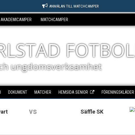
ANMÄLAN TILL MATCHCAMPER
AKADEMICAMPER
MATCHCAMPER
ARLSTAD FOTBOL
ch ungdomsverksamhet
I
DOKUMENT
MATCHER
HEMSIDA SENIOR
FÖRENINGSKLÄDER
vs
vart
Säffle SK