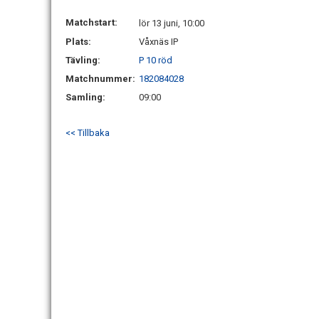
Matchstart:
lör 13 juni, 10:00
Plats:
Våxnäs IP
Tävling:
P 10 röd
Matchnummer:
182084028
Samling:
09:00
<< Tillbaka