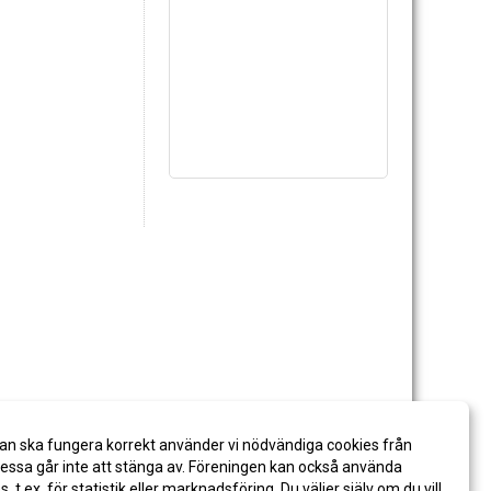
an ska fungera korrekt använder vi nödvändiga cookies från
ssa går inte att stänga av. Föreningen kan också använda
es, t.ex. för statistik eller marknadsföring. Du väljer själv om du vill