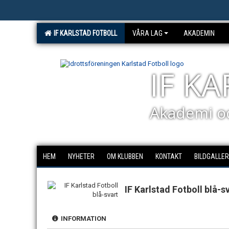
IF KARLSTAD FOTBOLL
VÅRA LAG
AKADEMIN
IF K
Akademi o
HEM
NYHETER
OM KLUBBEN
KONTAKT
BILDGALLER
IF Karlstad Fotboll blå-s
INFORMATION