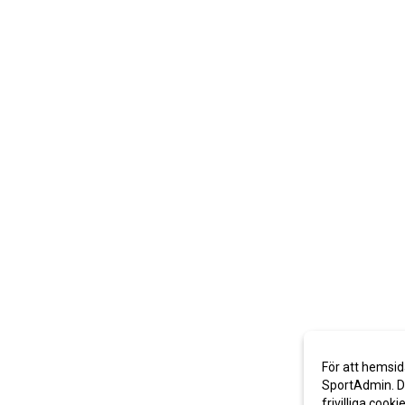
För att hemsid
SportAdmin. De
frivilliga cooki