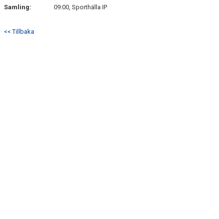
DOKUMENT
Samling:
09:00, Sporthälla IP
MATCHER
<< Tillbaka
HEMSIDA SENIOR
FÖRENINGSKLÄDER