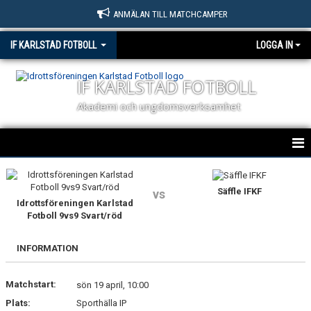
ANMÄLAN TILL MATCHCAMPER
IF KARLSTAD FOTBOLL
LOGGA IN
IF KARLSTAD FOTBOLL
Akademi och ungdomsverksamhet
HEM
Säffle IFKF
vs
NYHETER
Idrottsföreningen Karlstad
Fotboll 9vs9 Svart/röd
OM KLUBBEN
INFORMATION
KONTAKT
Matchstart:
sön 19 april, 10:00
BILDGALLERI
Plats:
Sporthälla IP