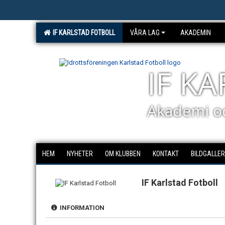
IF KARLSTAD FOTBOLL
VÅRA LAG
AKADEMIN
IF K
Akademi o
HEM
NYHETER
OM KLUBBEN
KONTAKT
BILDGALLER
IF Karlstad Fotboll
INFORMATION