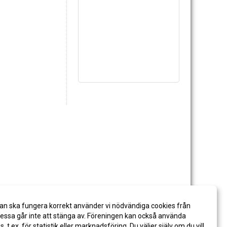
an ska fungera korrekt använder vi nödvändiga cookies från
ssa går inte att stänga av. Föreningen kan också använda
es, t.ex. för statistik eller marknadsföring. Du väljer själv om du vill