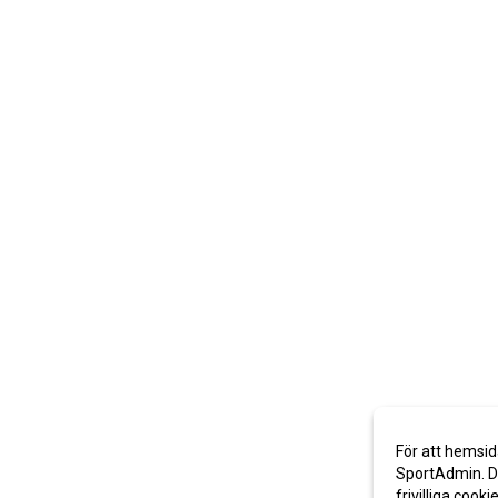
För att hemsid
SportAdmin. De
frivilliga cooki