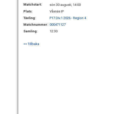
Matchstart:
sön 30 augusti, 14:00
Plats:
Våxnäs IP
Tävling:
P17 Div.1 2026 - Region 4
Matchnummer:
000471127
Samling:
12:30
<< Tillbaka