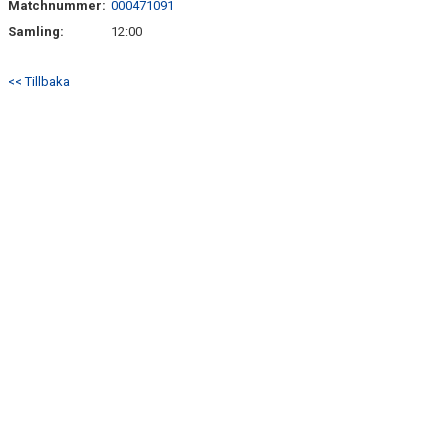
Matchnummer:
000471091
DOKUMENT
Samling:
12:00
MATCHER
<< Tillbaka
HEMSIDA SENIOR
FÖRENINGSKLÄDER