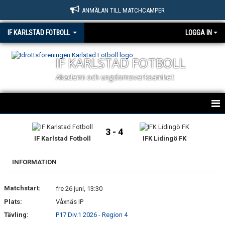
ANMÄLAN TILL MATCHCAMPER
IF KARLSTAD FOTBOLL
LOGGA IN
IF KARLSTAD FOTBOLL
Akademi och ungdomsverksamhet
HEM
3 - 4
IF Karlstad Fotboll
IFK Lidingö FK
NYHETER
INFORMATION
OM KLUBBEN
Matchstart:
KONTAKT
fre 26 juni, 13:30
Plats:
Våxnäs IP
BILDGALLERI
Tävling:
P17 Div.1 2026 - Region 4