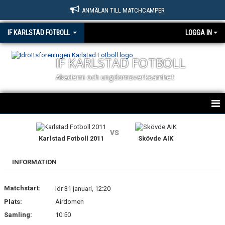
ANMÄLAN TILL MATCHCAMPER
IF KARLSTAD FOTBOLL
LOGGA IN
IF KARLSTAD FOTBOLL
Akademi och ungdomsverksamhet
HEM
vs
Karlstad Fotboll 2011
Skövde AIK
NYHETER
INFORMATION
OM KLUBBEN
Matchstart:
KONTAKT
lör 31 januari, 12:20
Plats:
Airdomen
BILDGALLERI
Samling:
10:50