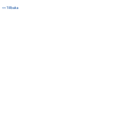
DOKUMENT
<< Tillbaka
MATCHER
HEMSIDA SENIOR
FÖRENINGSKLÄDER