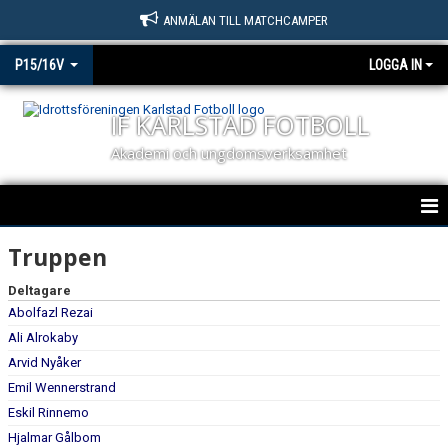
ANMÄLAN TILL MATCHCAMPER
P15/16V
LOGGA IN
IF KARLSTAD FOTBOLL
Akademi och ungdomsverksamhet
P15/16V
Truppen
NYHETER
Deltagare
Abolfazl Rezai
KALENDER
Ali Alrokaby
Arvid Nyåker
MATCHER
Emil Wennerstrand
Eskil Rinnemo
TRUPPEN
Hjalmar Gålbom