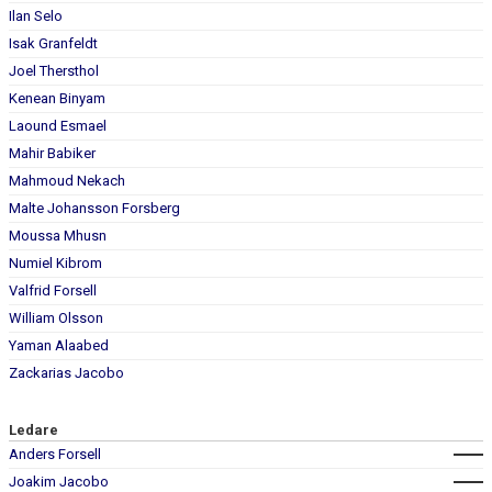
BILDGALLERI
Ilan Selo
Isak Granfeldt
DOKUMENT
Joel Thersthol
Kenean Binyam
KONTAKT
Laound Esmael
Mahir Babiker
Mahmoud Nekach
Malte Johansson Forsberg
Moussa Mhusn
Numiel Kibrom
Valfrid Forsell
William Olsson
Yaman Alaabed
Zackarias Jacobo
Ledare
Anders Forsell
Joakim Jacobo