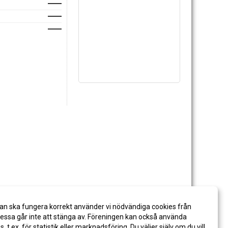
an ska fungera korrekt använder vi nödvändiga cookies från
ssa går inte att stänga av. Föreningen kan också använda
es, t.ex. för statistik eller marknadsföring. Du väljer själv om du vill