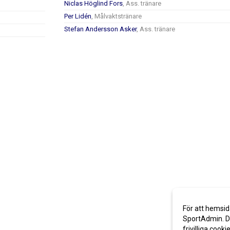
Niclas Höglind Fors
, Ass. tränare
Per Lidén
, Målvaktstränare
Stefan Andersson Asker
, Ass. tränare
För att hemsid
SportAdmin. De
frivilliga cooki